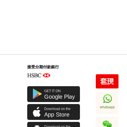
接受分期付款銀行
GET IT ON
Google Play
whatsapp
Download on the
App Store
Download on the