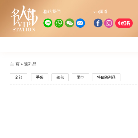
聯絡我們
vip頻道
主 頁
陳列品
全部
手袋
銀包
圍巾
特價陳列品