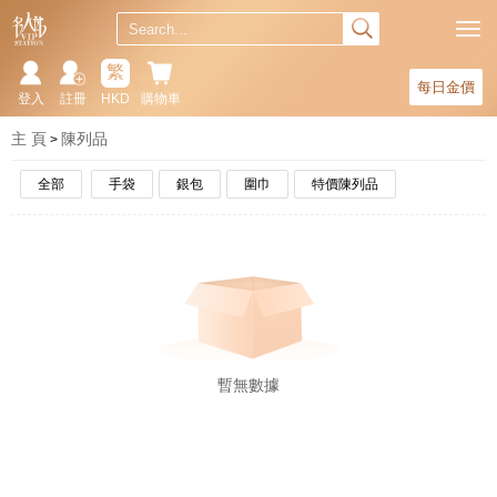
繁
每日金價
登入
註冊
HKD
購物車
主 頁
陳列品
全部
手袋
銀包
圍巾
特價陳列品
暫無數據