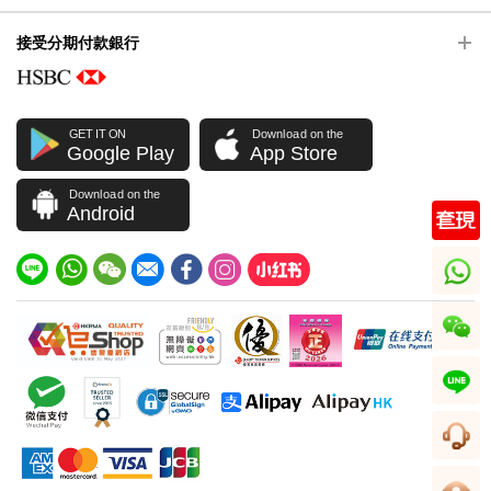
接受分期付款銀行
GET IT ON
Download on the
Google Play
App Store
Download on the
Android
whatsapp
wechat
line
客服