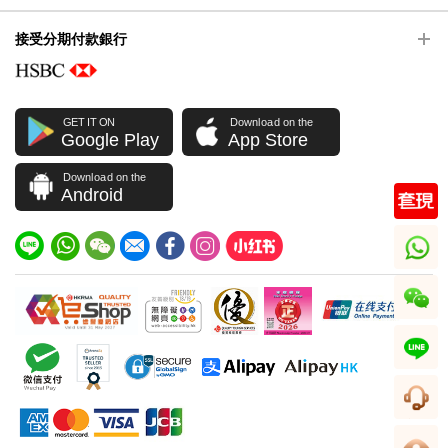
接受分期付款銀行
GET IT ON
Download on the
Google Play
App Store
Download on the
Android
whatsapp
wechat
line
客服