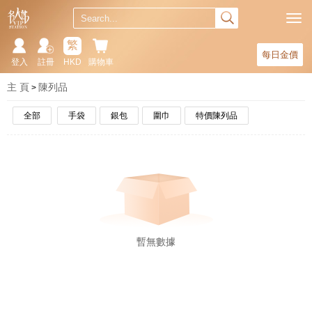
繁
每日金價
登入
註冊
HKD
購物車
主 頁
陳列品
全部
手袋
銀包
圍巾
特價陳列品
暫無數據