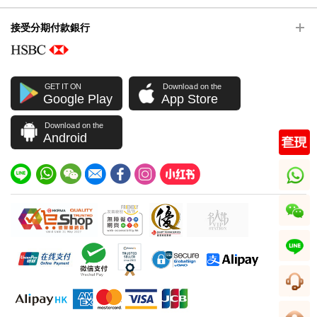
接受分期付款銀行
GET IT ON
Download on the
Google Play
App Store
Download on the
Android
whatsapp
wechat
line
客服