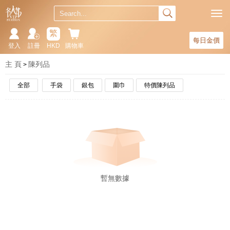
繁
每日金價
登入
註冊
HKD
購物車
主 頁
陳列品
全部
手袋
銀包
圍巾
特價陳列品
暫無數據