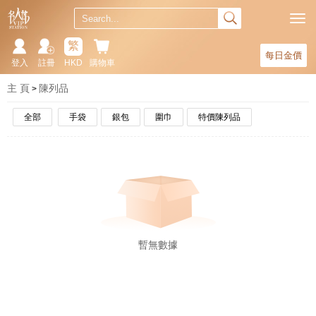
繁
每日金價
登入
註冊
HKD
購物車
主 頁
陳列品
全部
手袋
銀包
圍巾
特價陳列品
暫無數據