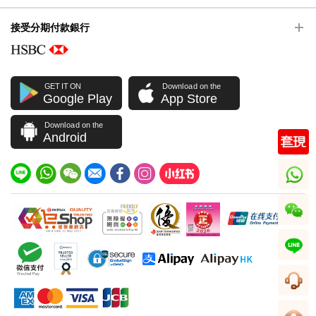
接受分期付款銀行
GET IT ON
Download on the
Google Play
App Store
Download on the
Android
whatsapp
wechat
line
客服