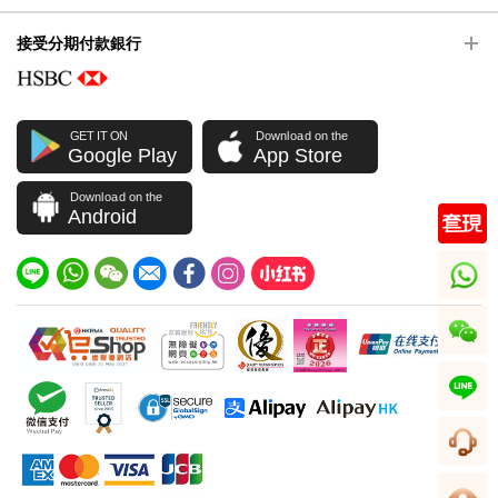
接受分期付款銀行
GET IT ON
Download on the
Google Play
App Store
Download on the
Android
whatsapp
wechat
line
客服