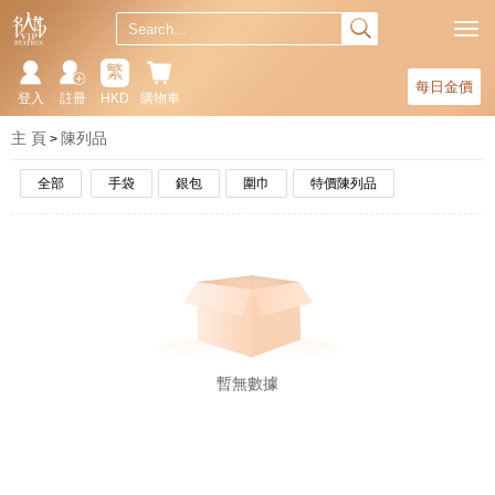
繁
每日金價
登入
註冊
HKD
購物車
主 頁
陳列品
全部
手袋
銀包
圍巾
特價陳列品
暫無數據