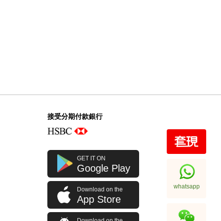
接受分期付款銀行
GET IT ON
Google Play
whatsapp
Download on the
App Store
Download on the