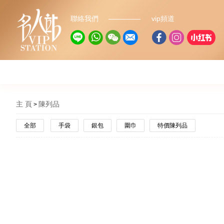
聯絡我們
vip頻道
主 頁
陳列品
全部
手袋
銀包
圍巾
特價陳列品