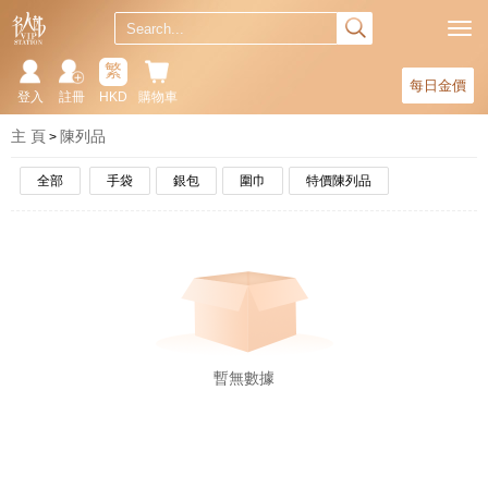
繁
每日金價
登入
註冊
HKD
購物車
主 頁
陳列品
全部
手袋
銀包
圍巾
特價陳列品
暫無數據