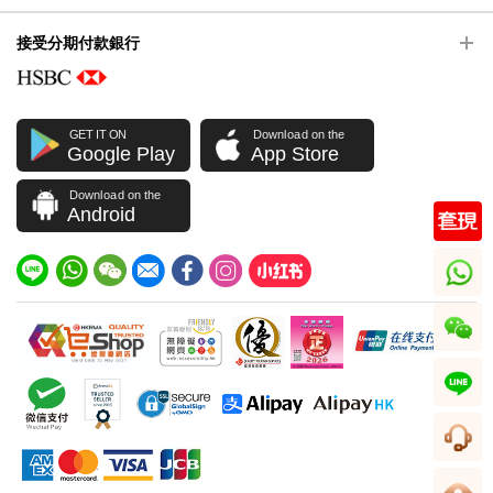
接受分期付款銀行
GET IT ON
Download on the
Google Play
App Store
Download on the
Android
whatsapp
wechat
line
客服