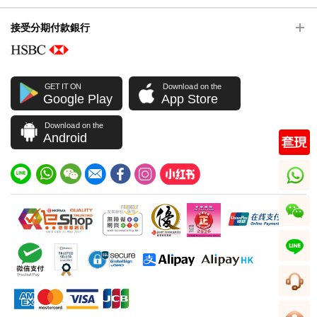
接受分期付款銀行
GET IT ON
Download on the
Google Play
App Store
Download on the
Android
whatsapp
wechat
line
客服