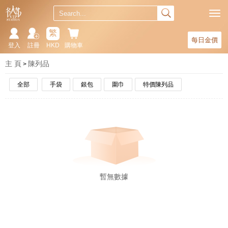
繁
每日金價
登入
註冊
HKD
購物車
主 頁
陳列品
全部
手袋
銀包
圍巾
特價陳列品
暫無數據