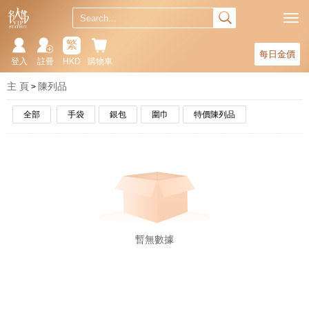
繁
每日金價
登入
註冊
HKD
購物車
主 頁
陳列品
全部
手袋
銀包
圍巾
特價陳列品
暫無數據