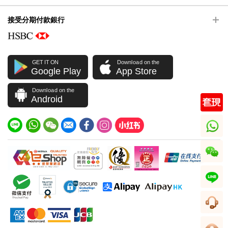
接受分期付款銀行
GET IT ON
Download on the
Google Play
App Store
Download on the
Android
whatsapp
wechat
line
客服