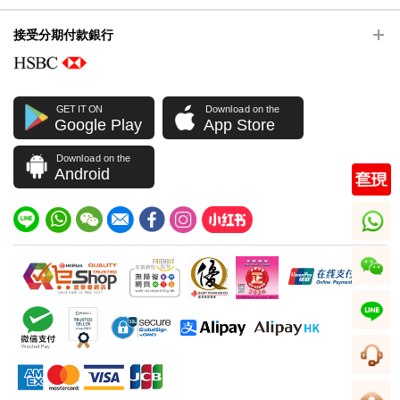
接受分期付款銀行
GET IT ON
Download on the
Google Play
App Store
Download on the
Android
whatsapp
wechat
line
客服