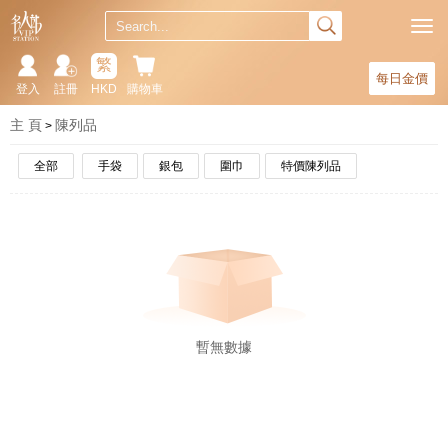
繁
每日金價
登入
註冊
HKD
購物車
主 頁
陳列品
全部
手袋
銀包
圍巾
特價陳列品
暫無數據