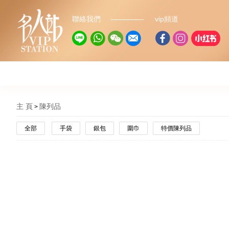
聯絡我們
vip頻道
主 頁
陳列品
全部
手袋
銀包
圍巾
特價陳列品