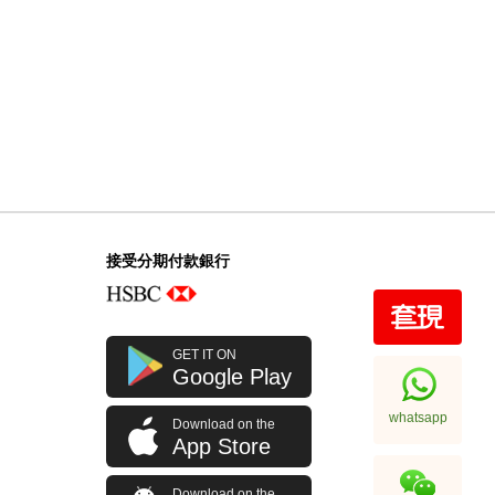
接受分期付款銀行
GET IT ON
Google Play
whatsapp
Download on the
App Store
Download on the