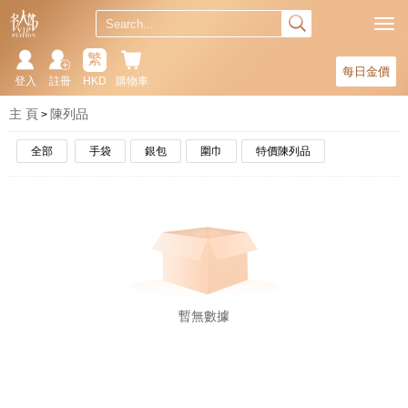
繁
每日金價
登入
註冊
HKD
購物車
主 頁
陳列品
全部
手袋
銀包
圍巾
特價陳列品
暫無數據