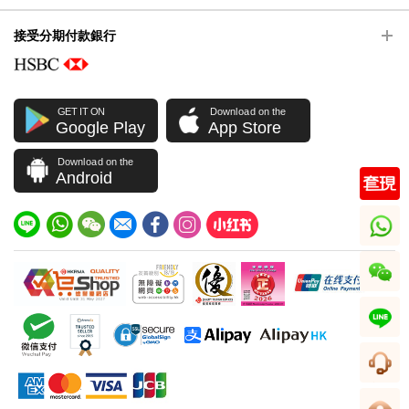
接受分期付款銀行
GET IT ON
Download on the
Google Play
App Store
Download on the
Android
whatsapp
wechat
line
客服