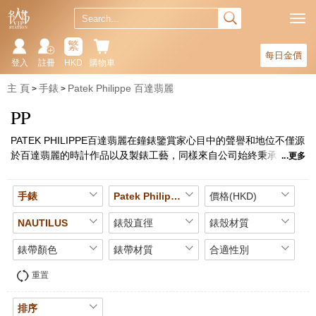
繁
每日金價
登入
註冊
HKD
購物車
主 頁
手錶
Patek Philippe 百達翡麗
PP
PATEK PHILIPPE百達翡麗在鐘錶鑒賞家心目中的聲譽和地位不僅源
於百達翡麗的時計作品以及製錶工藝，同樣來自公司始終秉承1839
更多
年創立以來的製錶理念。 獨立自主、尊崇傳統、革新創造、品質工
藝、珍貴稀有、恒久價值、工藝美學、優質服務、情感傳遞、承傳
手錶
Patek Philippe 百達翡麗
價格(HKD)
優質，成為百達翡麗非凡理念與至高品質的象徵。
NAUTILUS
錶殼直徑
錶殼材質
錶帶顏色
錶帶材質
合適性別
重置
排序