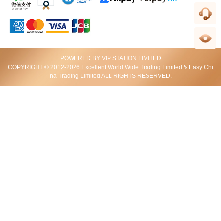
line
Bottega Veneta Bags 337260 V0016 8175 Shoulder Bag
CS
花****愁
包包整体还不错，发货蛮快的.
History
POWERED BY VIP STATION LIMITED
COPYRIGHT © 2012-2026 Excellent World Wide Trading Limited & Easy Chi
2017-12-29 10:07:13
na Trading Limited ALL RIGHTS RESERVED.
Bottega Veneta Bags 367637 V0016 2074 Shoulder Bag
温****
簡單，很滿意包包的這個羊皮的材質.
2017-09-10 13:45:12
Bottega Veneta Bags 161314 Vq131 1301 Crossbody Bag
け****ん
配送も早く商品もキレイに包装されていて満足いく商品で
した。