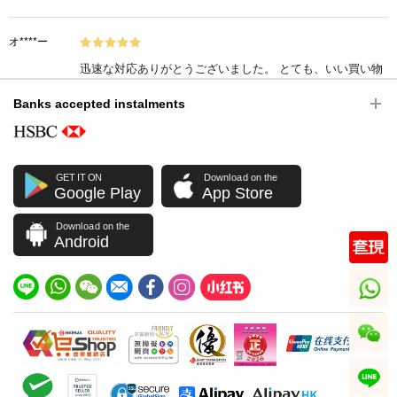
オ****ー
迅速な対応ありがとうございました。 とても、いい買い物
が出来たと思います！ 使い勝手がとても良い！
Banks accepted instalments
2018-02-22 21:46:15
Bottega Veneta Bags 407649 V4651 1000 Shoulder Bag
GET IT ON
Download on the
大****あ
Google Play
App Store
とても、品のよい商品です。黒がもう１つほしいです
Download on the
Android
2018-02-22 18:13:58
Bottega Veneta Bags 27215400162289 Shoulder Bag/Handbag
whatsapp
傲****
质地柔软，容量大，打call.
wechat
2018-01-23 10:29:15