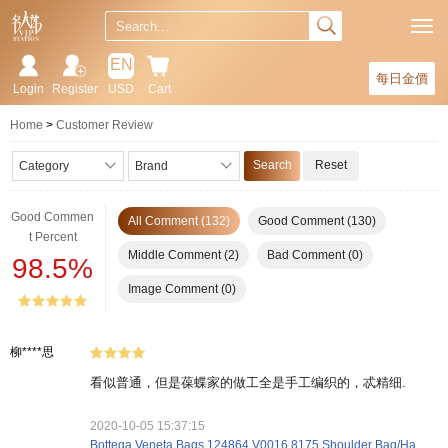
EN
每日金價
Login
Register
USD
Cart
Home
Customer Review
Search
Reset
Category
Brand
Good Commen
All Comment (132)
Good Comment (130)
t Percent
Middle Comment (2)
Bad Comment (0)
98.5%
Image Comment (0)
柳****思
看似普通，但是葆蝶家的做工全是手工编织的，忒精细.
2020-10-05 15:37:15
Bottega Veneta Bags 124864 V0016 8175 Shoulder Bag/Handbag