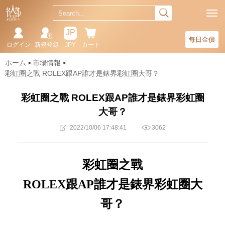
JP
每日金價
ログイン
新規登録
JPY
カート
ホーム
市場情報
彩虹圈之戰 ROLEX跟AP誰才是錶界彩虹圈大哥？
彩虹圈之戰 ROLEX跟AP誰才是錶界彩虹圈
大哥？
2022/10/06 17:48:41
3062
彩虹圈之戰
ROLEX
跟
AP
誰才是錶界彩虹圈大
哥
？