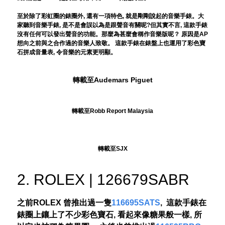
至於除了彩虹圈的錶圈外, 還有一項特色, 就是剛剛說起的音樂手錶。大
家聽到音樂手錶, 是不是會誤以為是跟聲音有關呢?但其實不言, 這款手錶
沒有任何可以發出聲音的功能。那麼為甚麼會稱作音樂版呢？ 原因是AP
想向之前與之合作過的音樂人致敬。 這款手錶在錶盤上也運用了彩色寶
石拼成音量表, 令音樂的元素更明顯。
轉載至Audemars Piguet
轉載至Robb Report Malaysia
轉載至SJX
2. ROLEX | 126679SABR
之前ROLEX 曾推出過一隻
116695SATS
, 這款手錶在
錶圈上鑲上了不少彩色寶石, 看起來像糖果般一樣, 所