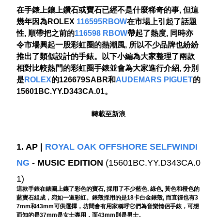
在手錶上鑲上鑽石或寶石已經不是什麼稀奇的事, 但這
幾年因為ROLEX
116595RBOW
在市場上引起了話題
性, 順帶把之前的
116598 RBOW
帶起了熱度, 同時亦
令市場興起一股彩虹圈的熱潮風, 所以不少品牌也紛紛
推出了類似設計的手錶。以下小編為大家整理了兩款
相對比較熱門的彩虹圈手錶並會為大家進行介紹, 分別
是
ROLEX
的126679SABR和
AUDEMARS PIGUET
的
15601BC.YY.D343CA.01。
轉載至新浪
1. AP |
ROYAL OAK OFFSHORE SELFWINDI
NG
- MUSIC EDITION
(15601BC.YY.D343CA.0
1)
這款手錶在錶圈上鑲了彩色的寶石, 採用了不少藍色, 綠色, 黃色和橙色的
藍寶石組成，宛如一道彩虹。錶殼採用的是18卡白金錶殼, 而直徑也有3
7mm和43mm可供選擇，坊間會有用家稱呼它們為音樂情侶手錶，可想
而知的是37mm是女士專用，而43mm則是男士。