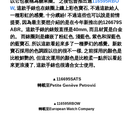
以它也被稱為糖果圈。 之後也曾推出過
116595RBO
W
, 這款手錶也在錶圈上鑲上彩色寶石, 不過這款給人
一種彩虹的感覺, 十分繽紛! 不過這些也可以說是前情
提要, 因為最主要想介紹的是在今年新推出的126679S
ABR。這款手錶的錶殼直徑是40mm, 而且材質是白金
的。 而錶圈則是鑲嵌了粉紅色, 淺藍色, 紫色和深藍色
的藍寶石, 所以這款看起來多了一種夢幻的感覺。新款
寶石採用的色調跟以往的很不一樣, 之前採用的顏色是
比較鮮艷的, 但這次運用的顏色是比較柔一點所以看起
來更浪漫了, 這款手錶也很適合女士使用。
▲116695SATS
轉載至Petite Genève Petrović
▲116595RBOW
轉載至European Watch Company