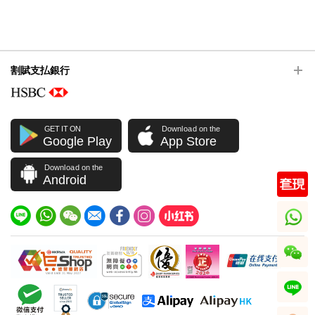
割賦支払銀行
GET IT ON
Download on the
Google Play
App Store
Download on the
Android
whatsapp
wechat
line