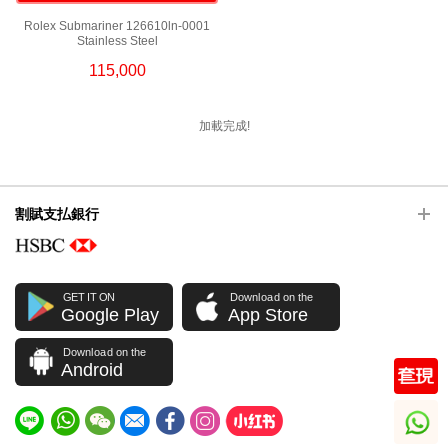
Rolex Submariner 126610ln-0001
Stainless Steel
115,000
加載完成!
割賦支払銀行
GET IT ON
Download on the
Google Play
App Store
Download on the
Android