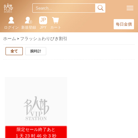
JP
每日金價
ログイン
新規登録
JPY
カート
ホーム
フラッシュわりびき割引
全て
腕時計
限定セール終了あと
1 天 23 时 46 分 3 秒