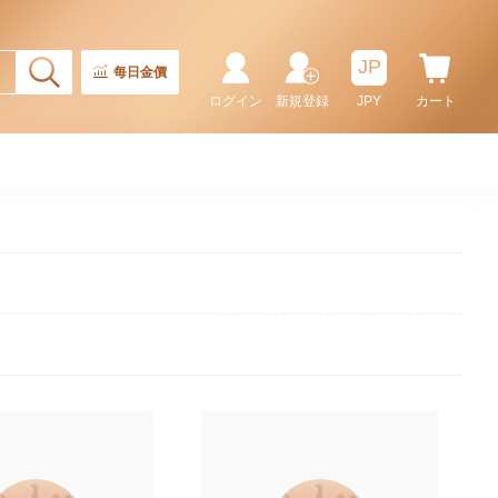
JP
每日金價
ログイン
新規登録
JPY
カート