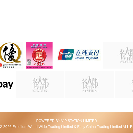
POWERED BY VIP STATION LIMITED
2026 Excellent World Wide Trading Limited & Easy China Trading Limited AL