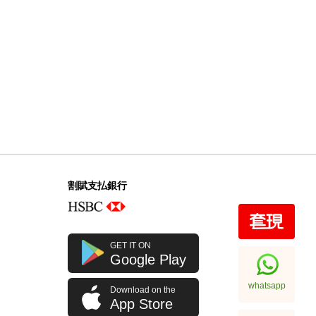
割賦支払銀行
GET IT ON
Google Play
whatsapp
Download on the
App Store