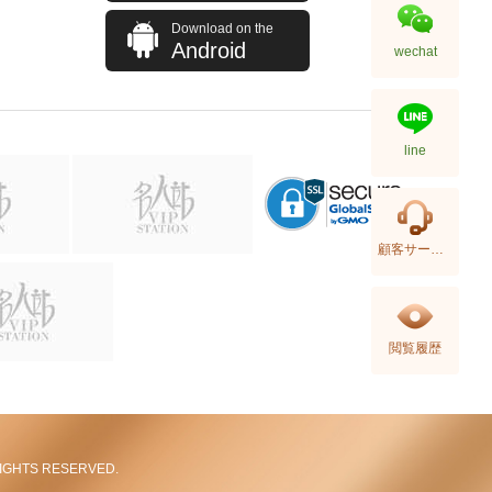
Download on the
Android
wechat
line
顧客サービス
閲覧履歴
L RIGHTS RESERVED.