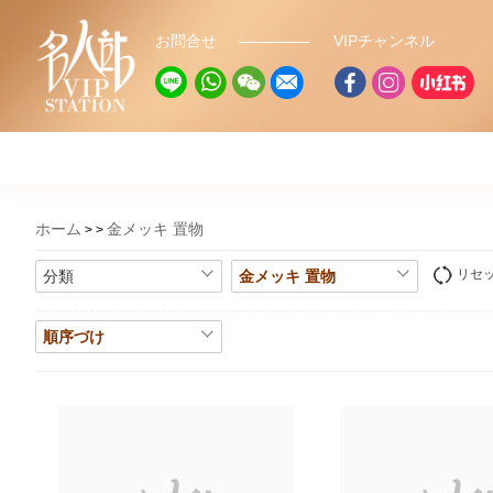
お問合せ
VIPチャンネル
ホーム
金メッキ 置物
リセ
分類
金メッキ 置物
順序づけ