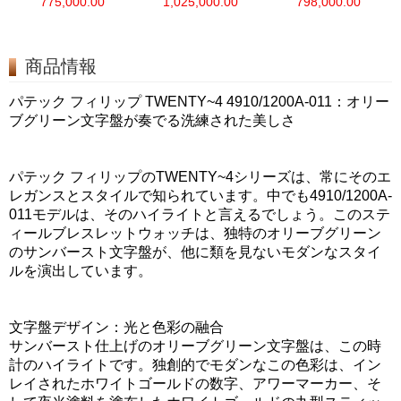
775,000.00
1,025,000.00
798,000.00
ステンレス ブラック
18kローズゴールド
ステンレス
自動巻き 5167a-001
ブラウン 自動巻き
ダークグレー 自動巻き
5167r-001
5164a-001
商品情報
パテック フィリップ TWENTY~4 4910/1200A-011：オリー
ブグリーン文字盤が奏でる洗練された美しさ
パテック フィリップのTWENTY~4シリーズは、常にそのエ
レガンスとスタイルで知られています。中でも4910/1200A-
011モデルは、そのハイライトと言えるでしょう。このステ
ィールブレスレットウォッチは、独特のオリーブグリーン
のサンバースト文字盤が、他に類を見ないモダンなスタイ
ルを演出しています。
文字盤デザイン：光と色彩の融合
サンバースト仕上げのオリーブグリーン文字盤は、この時
計のハイライトです。独創的でモダンなこの色彩は、イン
レイされたホワイトゴールドの数字、アワーマーカー、そ