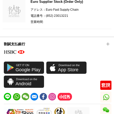
Euro Supplier Stock (Order Only)
アドレス：Euro Fast Supply Chain
電話番号：(852) 23013221
営業時間:
割賦支払銀行
GET IT ON
Download on the
Google Play
App Store
Download on the
Android
whatsapp