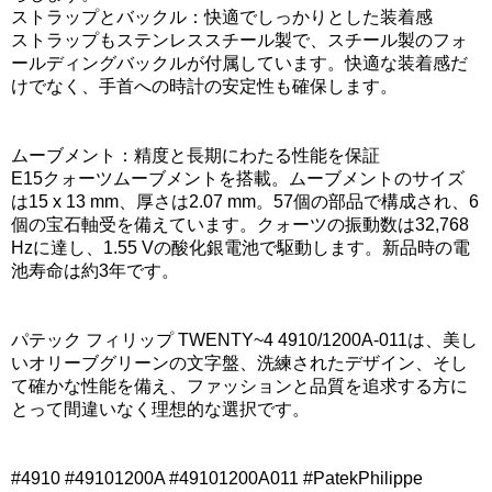
ストラップとバックル：快適でしっかりとした装着感
ストラップもステンレススチール製で、スチール製のフォ
ールディングバックルが付属しています。快適な装着感だ
けでなく、手首への時計の安定性も確保します。
ムーブメント：精度と長期にわたる性能を保証
E15クォーツムーブメントを搭載。ムーブメントのサイズ
は15 x 13 mm、厚さは2.07 mm。57個の部品で構成され、6
個の宝石軸受を備えています。クォーツの振動数は32,768
Hzに達し、1.55 Vの酸化銀電池で駆動します。新品時の電
池寿命は約3年です。
パテック フィリップ TWENTY~4 4910/1200A-011は、美し
いオリーブグリーンの文字盤、洗練されたデザイン、そし
て確かな性能を備え、ファッションと品質を追求する方に
とって間違いなく理想的な選択です。
#4910 #49101200A #49101200A011 #PatekPhilippe