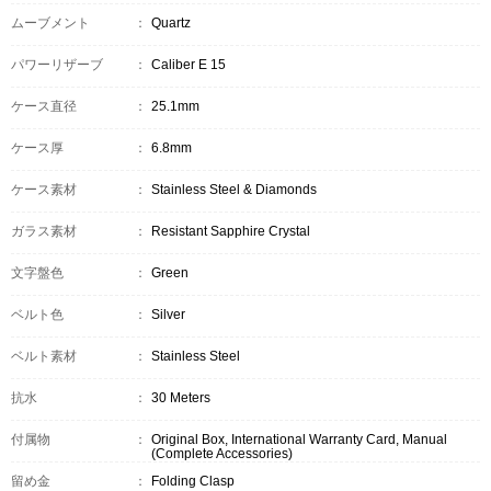
ムーブメント
：
Quartz
パワーリザーブ
：
Caliber E 15
ケース直径
：
25.1mm
ケース厚
：
6.8mm
ケース素材
：
Stainless Steel & Diamonds
ガラス素材
：
Resistant Sapphire Crystal
文字盤色
：
Green
ベルト色
：
Silver
ベルト素材
：
Stainless Steel
抗水
：
30 Meters
付属物
：
Original Box, International Warranty Card, Manual
(Complete Accessories)
留め金
：
Folding Clasp