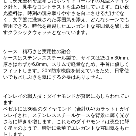
して夜光塗料を塗布したホワイトゴールドの丸型スティッ
ク針と、見事なコントラストを生み出しています。白い夜
光塗料は、時刻の読み取りやすさを向上させるだけでな
く、文字盤に洗練された雰囲気を添え、どんなシーンでも
着用できる、時代を超越したエレガントな雰囲気を醸し出
すクラシックウォッチとなっています。
ケース：精巧さと実用性の融合
ケースはステンレススチール製で、サイズは25.1 x 30mm、
厚さはわずか6.8mm。スリムで軽量なため、手首に優しく
フィットします。30m防水機能を備えているため、日常使
いでも水しぶきを気にする必要はありません。
インレイの職人技：ダイヤモンドが贅沢にあしらわれてい
ます
ベゼルには36個のダイヤモンド（合計0.47カラット）がイ
ンレイされ、ステンレススチールケースを背景に輝く光が
さらに輝きを増します。これらのダイヤモンドは夜空に輝
く星々のようで、時計に豪華でエレガントな雰囲気をもた
らします。