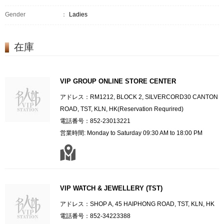
Gender
：
Ladies
在庫
VIP GROUP ONLINE STORE CENTER
アドレス：RM1212, BLOCK 2, SILVERCORD30 CANTON
ROAD, TST, KLN, HK(Reservation Requrired)
電話番号：852-23013221
営業時間: Monday to Saturday 09:30 AM to 18:00 PM
VIP WATCH & JEWELLERY (TST)
アドレス：SHOP A, 45 HAIPHONG ROAD, TST, KLN, HK
電話番号：852-34223388