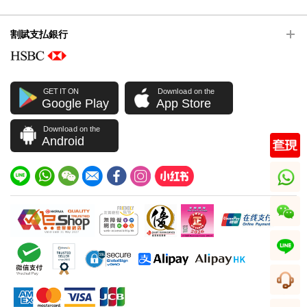
割賦支払銀行
GET IT ON
Download on the
Google Play
App Store
Download on the
Android
whatsapp
wechat
line
顧客サービス