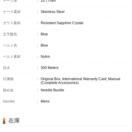
ケース厚
：
10.77mm
ケース素材
：
Stainless Steel
ガラス素材
：
Resistant Sapphire Crystal
文字盤色
：
Blue
ベルト色
：
Blue
ベルト素材
：
Nylon
抗水
：
300 Meters
付属物
：
Original Box, International Warranty Card, Manual
(Complete Accessories)
留め金
：
Needle Buckle
Gender
：
Mens
在庫