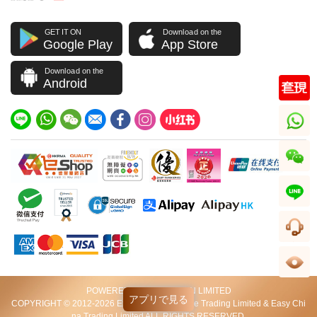
GET IT ON
Download on the
Google Play
App Store
Download on the
Android
whatsapp
wechat
line
顧客サービス
閲覧履歴
POWERED BY VIP STATION LIMITED
アプリで見る
COPYRIGHT © 2012-2026 Excellent World Wide Trading Limited & Easy Chi
na Trading Limited ALL RIGHTS RESERVED.