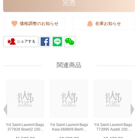
完売
価格調整のお知らせ
在庫お知らせ
シェアする
関連商品
s
Ysl Saint Laurent Bags
Ysl Saint Laurent Bags
Ysl Saint Laurent Bags
377828 Bow02 1000
Kaia 668809 Bwr0w
773995 Aaddi 1000
Chain Bag/Crossbody
1000 Shoulder
Shoulder