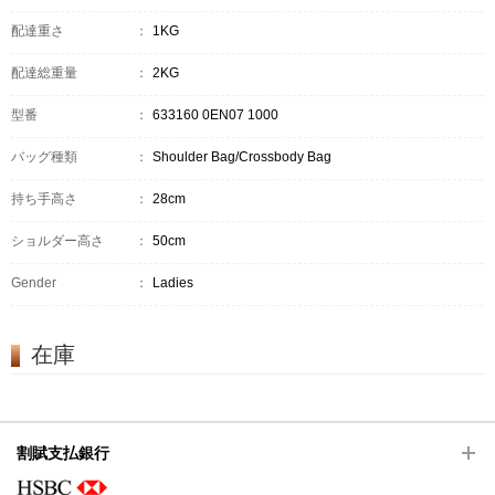
配達重さ
：
1KG
配達総重量
：
2KG
型番
：
633160 0EN07 1000
バッグ種類
：
Shoulder Bag/Crossbody Bag
持ち手高さ
：
28cm
ショルダー高さ
：
50cm
Gender
：
Ladies
在庫
割賦支払銀行