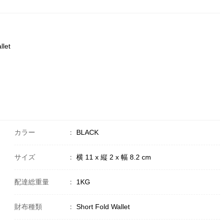
llet
カラー
：
BLACK
サイズ
：
横 11 x 縦 2 x 幅 8.2 cm
配達総重量
：
1KG
財布種類
：
Short Fold Wallet