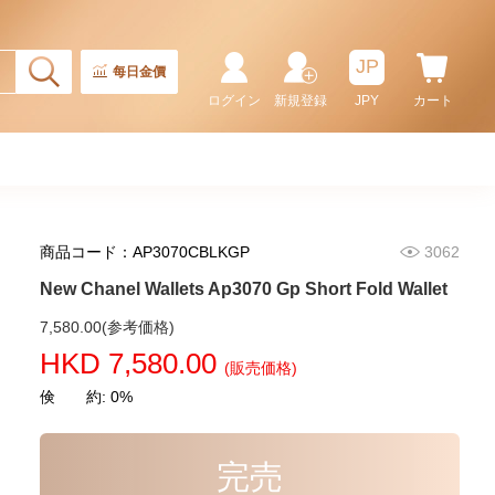
5,980.00
JP
每日金價
ログイン
新規登録
JPY
カート
商品コード：AP3070CBLKGP
3062
New Chanel Wallets Ap3070 Gp Short Fold Wallet
New Chanel Wallets Ap4020 Gp
7,580.00(参考価格)
Short Zipper Wallet
HKD 7,580.00
(販売価格)
6,280.00
倹 約: 0%
完売