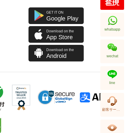
New Chanel Wallets Ap3791 Gp
GET IT ON
Short Button Wallet
Google Play
9,280.00
whatsapp
Download on the
App Store
Download on the
Android
wechat
line
New Chanel Wallets Ap4472 Gp
顧客サービス
Card Holder
5,980.00