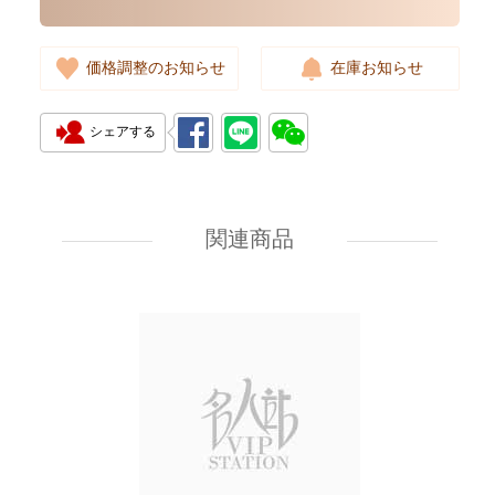
価格調整のお知らせ
在庫お知らせ
シェアする
New Chanel Wallets Ap4893 Gp
Short Zipper Wallet
関連商品
7,080.00