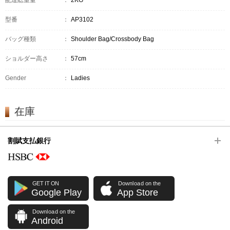
配達総重量
：
2KG
型番
：
AP3102
バッグ種類
：
Shoulder Bag/Crossbody Bag
ショルダー高さ
：
57cm
Gender
：
Ladies
在庫
割賦支払銀行
GET IT ON
Download on the
Google Play
App Store
Download on the
Android