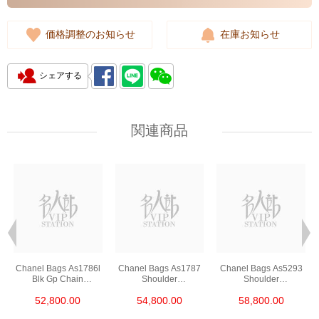
価格調整のお知らせ
在庫お知らせ
シェアする
関連商品
Chanel Bags As1786l
Chanel Bags As1787
Chanel Bags As5293
Blk Gp Chain
Shoulder
Shoulder
Bag/Crossbody Bag
Bag/Crossbody Bag
Bag/Crossbody Bag
52,800.00
54,800.00
58,800.00