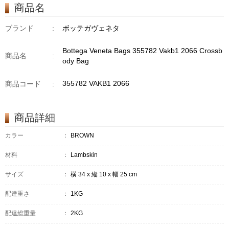
商品名
ブランド
:
ボッテガヴェネタ
Bottega Veneta Bags 355782 Vakb1 2066 Crossb
商品名
:
ody Bag
355782 VAKB1 2066
商品コード
:
商品詳細
カラー
：
BROWN
材料
：
Lambskin
サイズ
：
横 34 x 縦 10 x 幅 25 cm
配達重さ
：
1KG
配達総重量
：
2KG