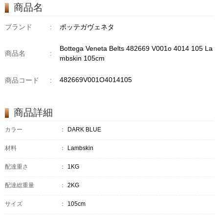
商品名
ブランド
:
ボッテガヴェネタ
Bottega Veneta Belts 482669 V001o 4014 105 La
商品名
:
mbskin 105cm
482669V001O4014105
商品コード
:
商品詳細
カラー
：
DARK BLUE
材料
：
Lambskin
配達重さ
：
1KG
配達総重量
：
2KG
サイズ
：
105cm