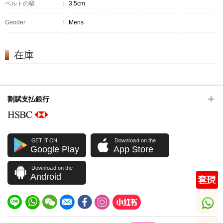
ベルトの幅
：
3.5cm
Gender
：
Mens
在庫
割賦支払銀行
GET IT ON
Download on the
Google Play
App Store
Download on the
Android
whatsapp