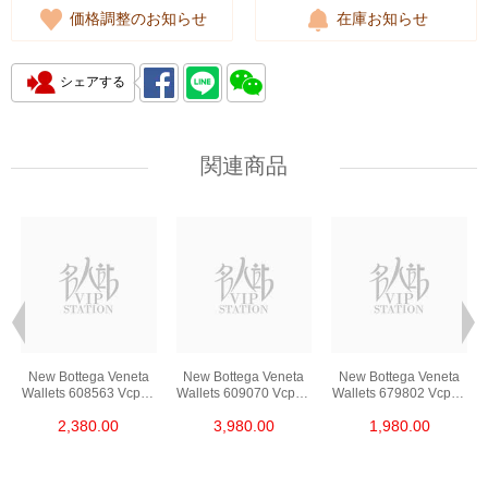
価格調整のお知らせ
在庫お知らせ
シェアする
関連商品
New Bottega Veneta
New Bottega Veneta
New Bottega Veneta
3
Wallets 608563 Vcpq3
Wallets 609070 Vcpp3
Wallets 679802 Vcpq3
t
8984 Card Holder
8648 Long Button
8803 Card Holder
2,380.00
3,980.00
1,980.00
Wallet