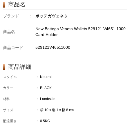
商品名
ブランド
:
ボッテガヴェネタ
New Bottega Veneta Wallets 529121 V4651 1000
商品名
:
Card Holder
529121V46511000
商品コード
:
商品詳細
スタイル
：
Neutral
カラー
：
BLACK
材料
：
Lambskin
サイズ
：
横 10 x 縦 1 x 幅 8 cm
配達重さ
：
0.5KG