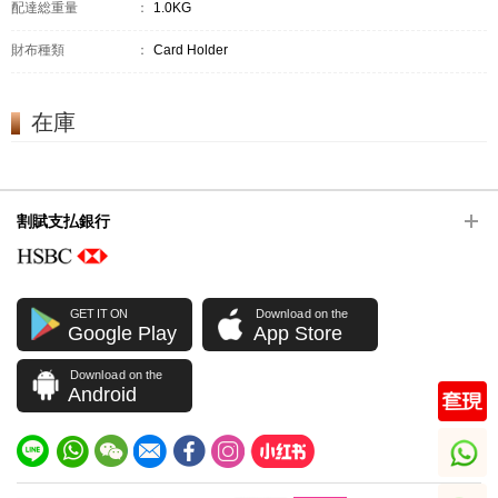
配達総重量
：
1.0KG
財布種類
：
Card Holder
在庫
割賦支払銀行
GET IT ON
Download on the
Google Play
App Store
Download on the
Android
whatsapp