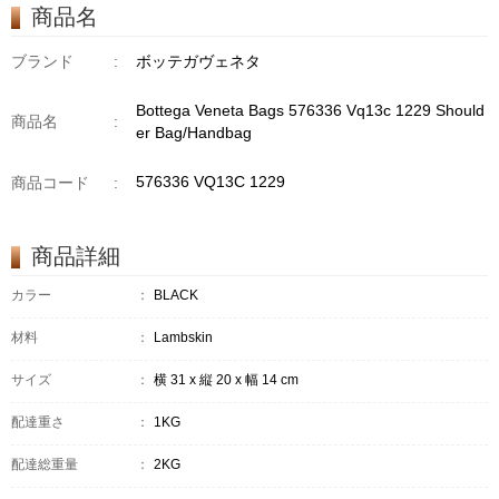
商品名
ブランド
:
ボッテガヴェネタ
Bottega Veneta Bags 576336 Vq13c 1229 Should
商品名
:
er Bag/Handbag
576336 VQ13C 1229
商品コード
:
商品詳細
カラー
：
BLACK
材料
：
Lambskin
サイズ
：
横 31 x 縦 20 x 幅 14 cm
配達重さ
：
1KG
配達総重量
：
2KG