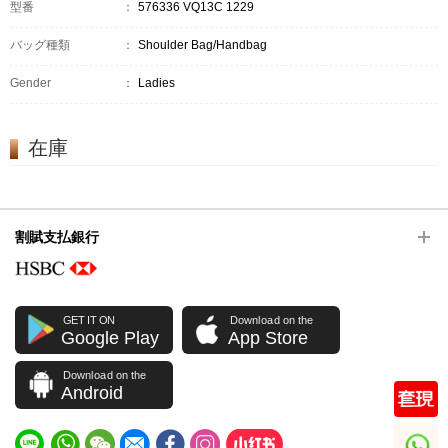
型番
：
576336 VQ13C 1229
バッグ種類
：
Shoulder Bag/Handbag
Gender
：
Ladies
在庫
割賦支払銀行
GET IT ON
Download on the
Google Play
App Store
Download on the
Android