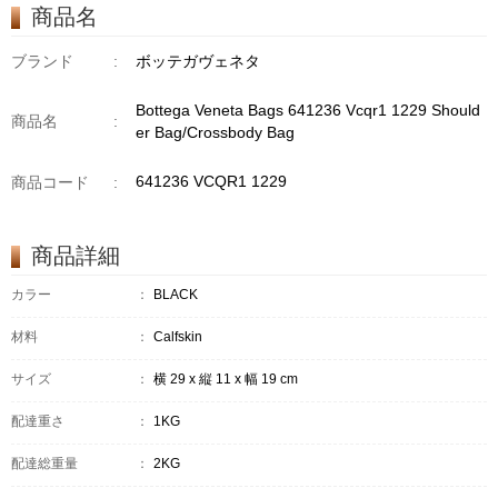
商品名
ブランド
:
ボッテガヴェネタ
Bottega Veneta Bags 641236 Vcqr1 1229 Should
商品名
:
er Bag/Crossbody Bag
641236 VCQR1 1229
商品コード
:
商品詳細
カラー
：
BLACK
材料
：
Calfskin
サイズ
：
横 29 x 縦 11 x 幅 19 cm
配達重さ
：
1KG
配達総重量
：
2KG