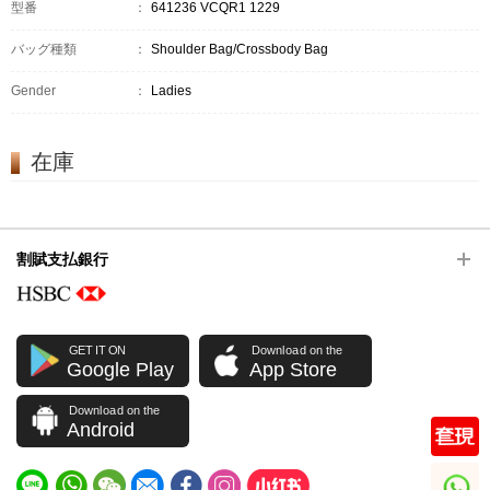
型番
：
641236 VCQR1 1229
バッグ種類
：
Shoulder Bag/Crossbody Bag
Gender
：
Ladies
在庫
割賦支払銀行
GET IT ON
Download on the
Google Play
App Store
Download on the
Android