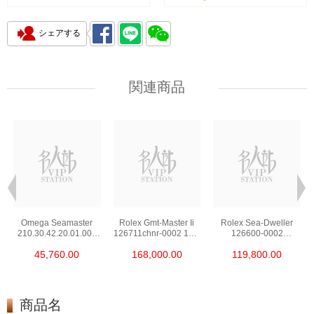
シェアする
関連商品
Omega Seamaster
Rolex Gmt-Master Ii
Rolex Sea-Dweller
210.30.42.20.01.002
126711chnr-0002 18kt
126600-0002
Stainless Steel Nekton
Rose Gold & Steel
Stainless Steel
45,760.00
168,000.00
119,800.00
Edition
商品名