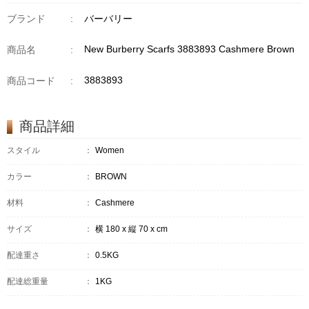
ブランド
:
バーバリー
New Burberry Scarfs 3883893 Cashmere Brown
商品名
:
3883893
商品コード
:
商品詳細
スタイル
：
Women
カラー
：
BROWN
材料
：
Cashmere
サイズ
：
横 180 x 縦 70 x cm
配達重さ
：
0.5KG
配達総重量
：
1KG