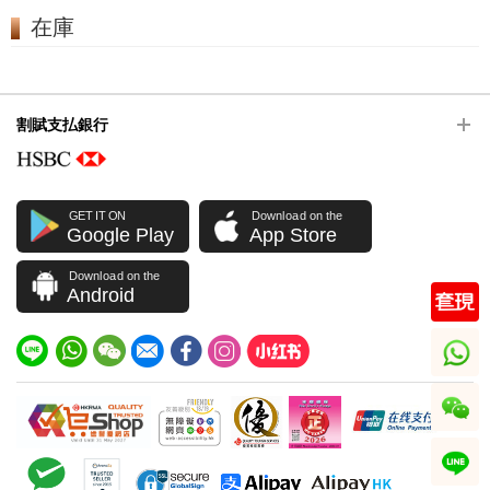
在庫
割賦支払銀行
GET IT ON
Download on the
Google Play
App Store
Download on the
Android
whatsapp
wechat