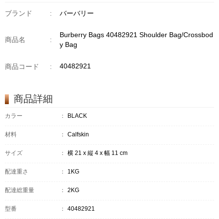
ブランド
:
バーバリー
Burberry Bags 40482921 Shoulder Bag/Crossbod
商品名
:
y Bag
40482921
商品コード
:
商品詳細
カラー
：
BLACK
材料
：
Calfskin
サイズ
：
横 21 x 縦 4 x 幅 11 cm
配達重さ
：
1KG
配達総重量
：
2KG
型番
：
40482921