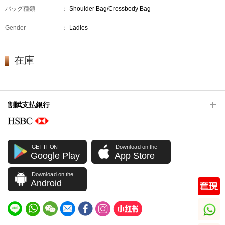
バッグ種類
：
Shoulder Bag/Crossbody Bag
Gender
：
Ladies
在庫
割賦支払銀行
GET IT ON
Download on the
Google Play
App Store
Download on the
Android
whatsapp