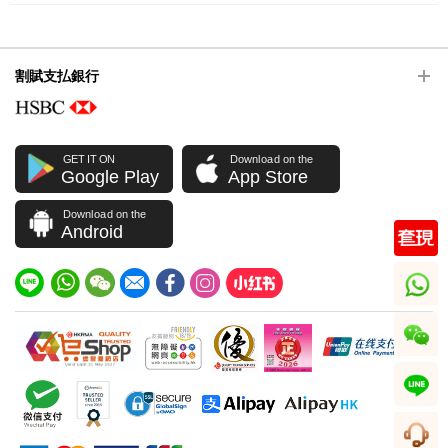
割賦支払銀行
GET IT ON
Download on the
Google Play
App Store
Download on the
Android
whatsapp
wechat
line