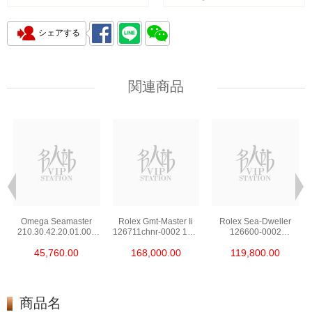
シェアする
関連商品
Omega Seamaster
Rolex Gmt-Master Ii
Rolex Sea-Dweller
210.30.42.20.01.002
126711chnr-0002 18kt
126600-0002
Stainless Steel Nekton
Rose Gold & Steel
Stainless Steel
45,760.00
168,000.00
119,800.00
Edition
商品名