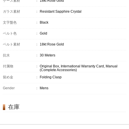
ケース素材
：
18kt Rose Gold
ガラス素材
：
Resistant Sapphire Crystal
文字盤色
：
Black
ベルト色
：
Gold
ベルト素材
：
18kt Rose Gold
抗水
：
30 Meters
付属物
：
Original Box, International Warranty Card, Manual
(Complete Accessories)
留め金
：
Folding Clasp
Gender
：
Mens
在庫