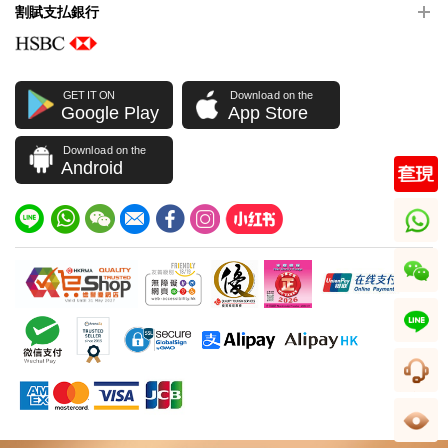
割賦支払銀行
GET IT ON
Download on the
Google Play
App Store
Download on the
Android
whatsapp
wechat
line
顧客サービス