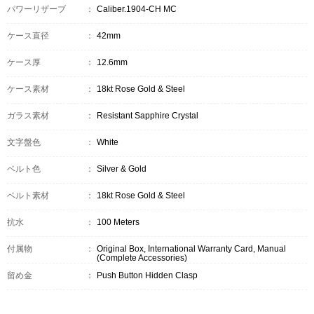
パワーリザーブ
：
Caliber.1904-CH MC
ケース直径
：
42mm
ケース厚
：
12.6mm
ケース素材
：
18kt Rose Gold & Steel
ガラス素材
：
Resistant Sapphire Crystal
文字盤色
：
White
ベルト色
：
Silver & Gold
ベルト素材
：
18kt Rose Gold & Steel
抗水
：
100 Meters
付属物
：
Original Box, International Warranty Card, Manual
(Complete Accessories)
留め金
：
Push Button Hidden Clasp