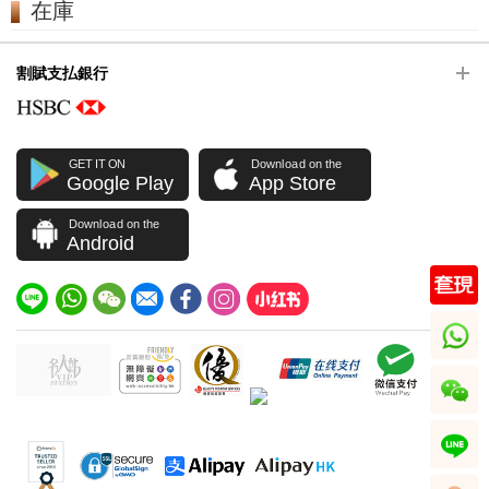
在庫
割賦支払銀行
GET IT ON
Download on the
Google Play
App Store
Download on the
Android
whatsapp
wechat
line