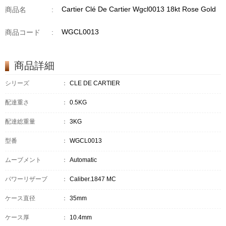
Cartier Clé De Cartier Wgcl0013 18kt Rose Gold
商品名
:
WGCL0013
商品コード
:
商品詳細
シリーズ
：
CLÉ DE CARTIER
配達重さ
：
0.5KG
配達総重量
：
3KG
型番
：
WGCL0013
ムーブメント
：
Automatic
パワーリザーブ
：
Caliber.1847 MC
ケース直径
：
35mm
ケース厚
：
10.4mm