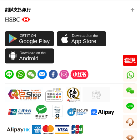
割賦支払銀行
GET IT ON
Download on the
Google Play
App Store
Download on the
Android
whatsapp
wechat
line
顧客サービス