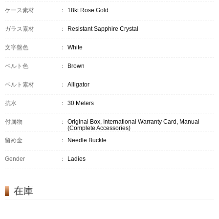
ケース素材
：
18kt Rose Gold
ガラス素材
：
Resistant Sapphire Crystal
文字盤色
：
White
ベルト色
：
Brown
ベルト素材
：
Alligator
抗水
：
30 Meters
付属物
：
Original Box, International Warranty Card, Manual
(Complete Accessories)
留め金
：
Needle Buckle
Gender
：
Ladies
在庫