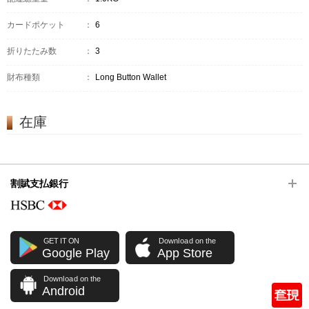
カードポケット
：
6
折りたたみ数
：
3
財布種類
：
Long Button Wallet
在庫
割賦支払銀行
GET IT ON
Download on the
Google Play
App Store
Download on the
Android