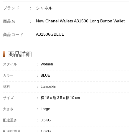
ブランド
:
シャネル
New Chanel Wallets A31506 Long Button Wallet
商品名
:
A31506GBLUE
商品コード
:
商品詳細
スタイル
：
Women
カラー
：
BLUE
材料
：
Lambskin
サイズ
：
横 18 x 縦 3.5 x 幅 10 cm
大きさ
：
Large
配達重さ
：
0.5KG
配達総重量
：
1.0KG