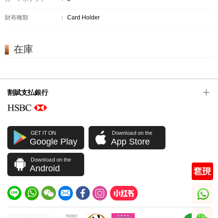
財布種類
：
Card Holder
在庫
割賦支払銀行
GET IT ON
Download on the
Google Play
App Store
Download on the
Android
whatsapp