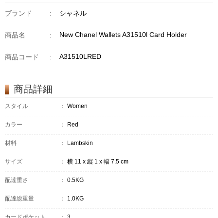
ブランド
:
シャネル
New Chanel Wallets A31510l Card Holder
商品名
:
A31510LRED
商品コード
:
商品詳細
スタイル
：
Women
カラー
：
Red
材料
：
Lambskin
サイズ
：
横 11 x 縦 1 x 幅 7.5 cm
配達重さ
：
0.5KG
配達総重量
：
1.0KG
カードポケット
：
3