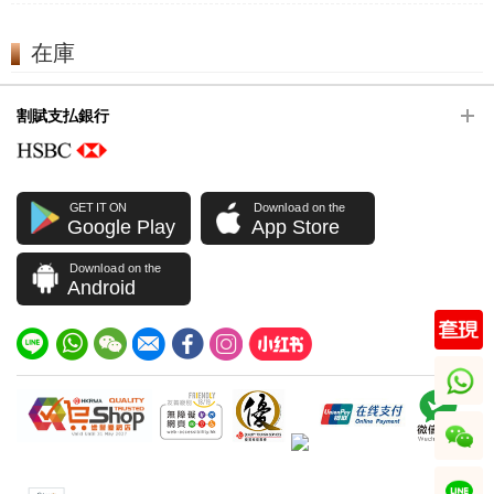
在庫
割賦支払銀行
GET IT ON
Download on the
Google Play
App Store
Download on the
Android
whatsapp
wechat