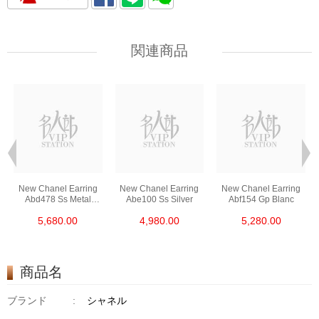
関連商品
New Chanel Earring
New Chanel Earring
New Chanel Earring
Abd478 Ss Metal
Abe100 Ss Silver
Abf154 Gp Blanc
Silver
5,680.00
4,980.00
5,280.00
商品名
ブランド
:
シャネル