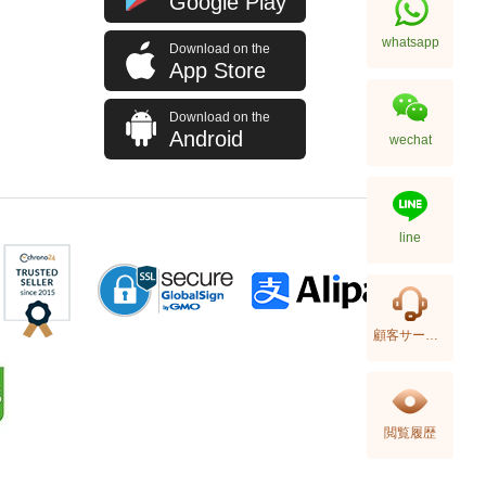
Google Play
5,680.00
whatsapp
Download on the
App Store
Download on the
Android
wechat
line
New Chanel Earring Abe100 Ss
顧客サービス
Silver
4,980.00
閲覧履歴