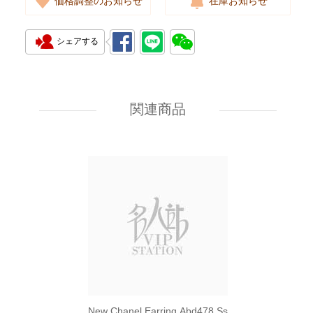
価格調整のお知らせ
在庫お知らせ
シェアする
New Chanel Earring A64766
Metal Gold
関連商品
5,480.00
New Chanel Earring Abd478 Ss