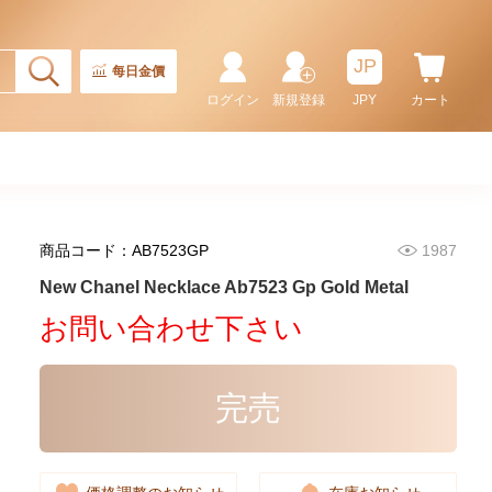
JP
每日金價
ログイン
新規登録
JPY
カート
商品コード：AB7523GP
1987
New Chanel Earring Abf154 Gp
Blanc
New Chanel Necklace Ab7523 Gp Gold Metal
5,280.00
お問い合わせ下さい
完売