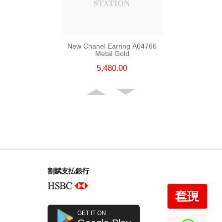
New Chanel Earring A64766
Metal Gold
5,480.00
割賦支払銀行
New Chanel Earring Abd478 Ss
GET IT ON
Metal Silver