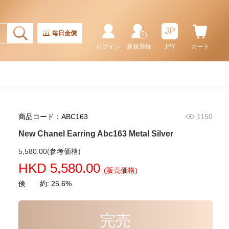
4,980.00
JP
每日金價
ログイン
新規登録
JPY
カート
商品コード：ABC163
1150
New Chanel Earring Abc163 Metal Silver
New Chanel Earring Abf154 Gp
5,580.00(参考価格)
Blanc
HKD 5,580.00
(販売価格)
5,280.00
倹 約: 25.6%
完売