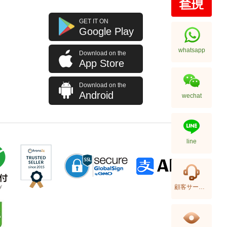
New Chanel Earring Abd478 Ss
GET IT ON
Metal Silver
Google Play
5,680.00
whatsapp
Download on the
App Store
Download on the
Android
wechat
line
New Chanel Earring Abe100 Ss
顧客サービス
Silver
4,980.00