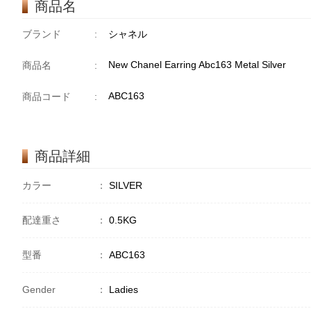
商品名
ブランド
:
シャネル
New Chanel Earring Abc163 Metal Silver
商品名
:
ABC163
商品コード
:
商品詳細
カラー
：
SILVER
配達重さ
：
0.5KG
型番
：
ABC163
Gender
：
Ladies