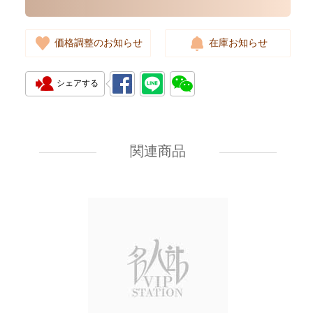
価格調整のお知らせ
在庫お知らせ
シェアする
New Chanel Earring A64766
Metal Gold
関連商品
5,480.00