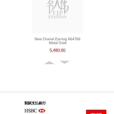
New Chanel Earring A64766
Metal Gold
5,480.00
割賦支払銀行