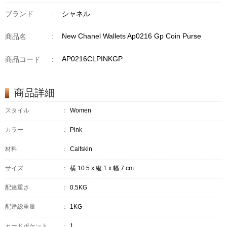
ブランド
:
シャネル
New Chanel Wallets Ap0216 Gp Coin Purse
商品名
:
AP0216CLPINKGP
商品コード
:
商品詳細
スタイル
：
Women
カラー
：
Pink
材料
：
Calfskin
サイズ
：
横 10.5 x 縦 1 x 幅 7 cm
配達重さ
：
0.5KG
配達総重量
：
1KG
カードポケット
：
1