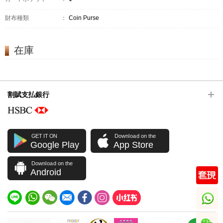
財布種類
：
Coin Purse
在庫
割賦支払銀行
GET IT ON
Download on the
Google Play
App Store
Download on the
Android
whatsapp