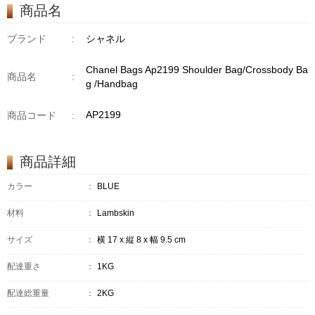
商品名
ブランド
:
シャネル
Chanel Bags Ap2199 Shoulder Bag/Crossbody Ba
商品名
:
g /Handbag
AP2199
商品コード
:
商品詳細
カラー
：
BLUE
材料
：
Lambskin
サイズ
：
横 17 x 縦 8 x 幅 9.5 cm
配達重さ
：
1KG
配達総重量
：
2KG