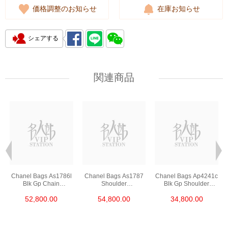
価格調整のお知らせ
在庫お知らせ
シェアする
関連商品
Chanel Bags As1786l
Chanel Bags As1787
Chanel Bags Ap4241c
Blk Gp Chain
Shoulder
Blk Gp Shoulder
Bag/Crossbody Bag
Bag/Crossbody Bag
Bag/Crossbody Bag
52,800.00
54,800.00
34,800.00
/Handbag