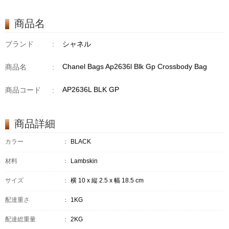
商品名
ブランド
:
シャネル
Chanel Bags Ap2636l Blk Gp Crossbody Bag
商品名
:
AP2636L BLK GP
商品コード
:
商品詳細
カラー
：
BLACK
材料
：
Lambskin
サイズ
：
横 10 x 縦 2.5 x 幅 18.5 cm
配達重さ
：
1KG
配達総重量
：
2KG