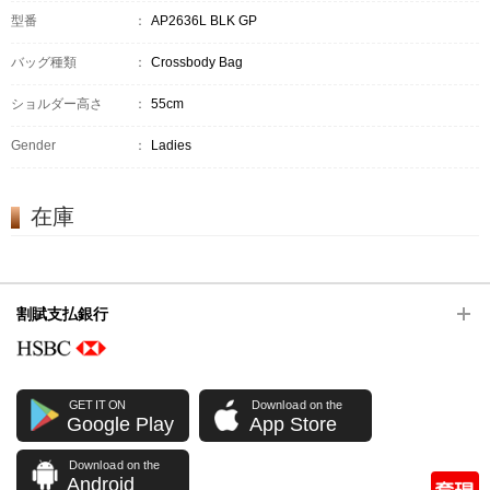
型番
：
AP2636L BLK GP
バッグ種類
：
Crossbody Bag
ショルダー高さ
：
55cm
Gender
：
Ladies
在庫
割賦支払銀行
GET IT ON
Download on the
Google Play
App Store
Download on the
Android