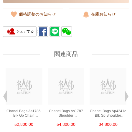
価格調整のお知らせ
在庫お知らせ
シェアする
関連商品
Chanel Bags As1786l
Chanel Bags As1787
Chanel Bags Ap4241c
Blk Gp Chain
Shoulder
Blk Gp Shoulder
Bag/Crossbody Bag
Bag/Crossbody Bag
Bag/Crossbody Bag
52,800.00
54,800.00
34,800.00
/Handbag