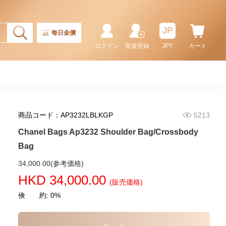
Bag/Handbag
58,800.00
JP
每日金價
ログイン
新規登録
JPY
カート
商品コード：AP3232LBLKGP
5213
Chanel Bags Ap3232 Shoulder Bag/Crossbody
Bag
Chanel Bags As5631 Shoulder
34,000.00(参考価格)
Bag/Handbag
HKD 34,000.00
(販売価格)
54,800.00
倹 約: 0%