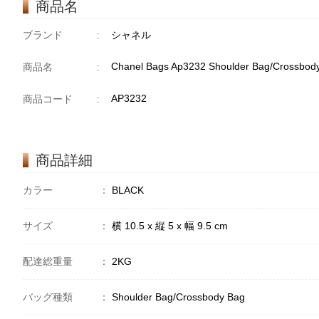
商品名
ブランド
:
シャネル
Chanel Bags Ap3232 Shoulder Bag/Crossbod
商品名
:
AP3232
商品コード
:
商品詳細
カラー
：
BLACK
サイズ
：
横 10.5 x 縦 5 x 幅 9.5 cm
配達総重量
：
2KG
バッグ種類
：
Shoulder Bag/Crossbody Bag