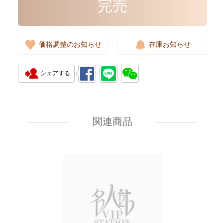
完売
価格調整のお知らせ
在庫お知らせ
シェアする
Chanel Bags As5759 Shoulder
Bag/Crossbody Bag
関連商品
55,800.00