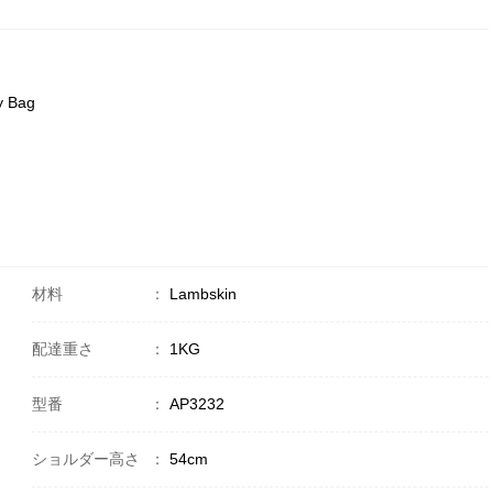
y Bag
材料
：
Lambskin
配達重さ
：
1KG
型番
：
AP3232
ショルダー高さ
：
54cm