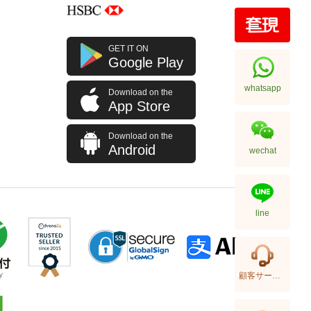
Chanel Bags Ap4936c Blk Gp
GET IT ON
Shoulder Bag/Crossbody Bag
Google Play
32,800.00
whatsapp
Download on the
App Store
Download on the
Android
wechat
line
Chanel Bags As5293 Shoulder
顧客サービス
Bag/Handbag
58,800.00