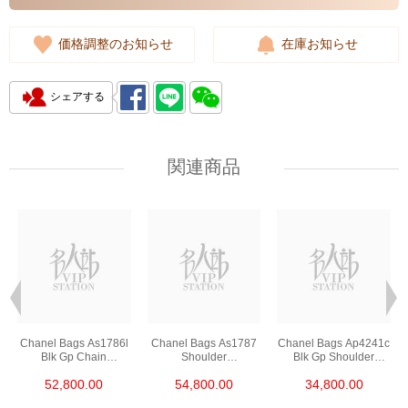
価格調整のお知らせ
在庫お知らせ
シェアする
関連商品
Chanel Bags As1786l
Chanel Bags As1787
Chanel Bags Ap4241c
Blk Gp Chain
Shoulder
Blk Gp Shoulder
Bag/Crossbody Bag
Bag/Crossbody Bag
Bag/Crossbody Bag
52,800.00
54,800.00
34,800.00
/Handbag