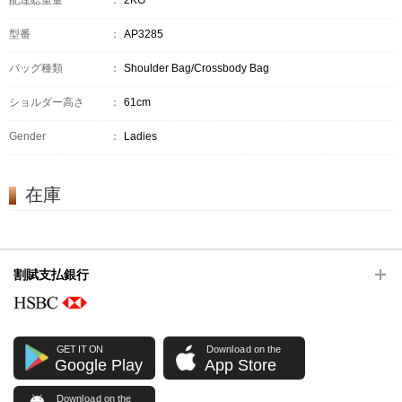
配達総重量
：
2KG
型番
：
AP3285
バッグ種類
：
Shoulder Bag/Crossbody Bag
ショルダー高さ
：
61cm
Gender
：
Ladies
在庫
割賦支払銀行
GET IT ON
Download on the
Google Play
App Store
Download on the