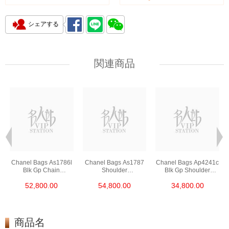
シェアする
関連商品
Chanel Bags As1786l
Chanel Bags As1787
Chanel Bags Ap4241c
Blk Gp Chain
Shoulder
Blk Gp Shoulder
Bag/Crossbody Bag
Bag/Crossbody Bag
Bag/Crossbody Bag
52,800.00
54,800.00
34,800.00
/Handbag
商品名