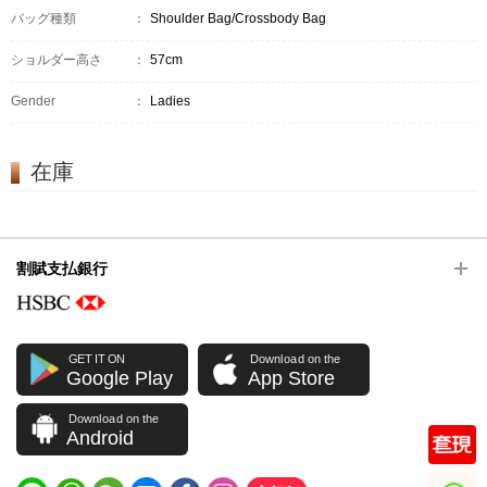
バッグ種類
：
Shoulder Bag/Crossbody Bag
ショルダー高さ
：
57cm
Gender
：
Ladies
在庫
割賦支払銀行
GET IT ON
Download on the
Google Play
App Store
Download on the
Android