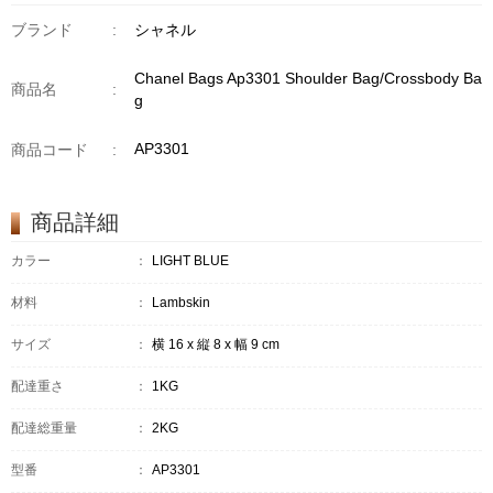
ブランド
:
シャネル
Chanel Bags Ap3301 Shoulder Bag/Crossbody Ba
商品名
:
g
AP3301
商品コード
:
商品詳細
カラー
：
LIGHT BLUE
材料
：
Lambskin
サイズ
：
横 16 x 縦 8 x 幅 9 cm
配達重さ
：
1KG
配達総重量
：
2KG
型番
：
AP3301