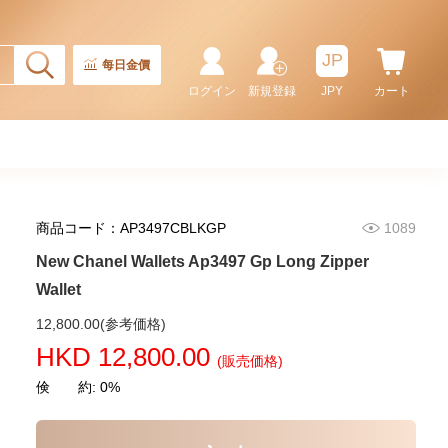
Card Holder
5,980.00
JP
每日金價
ログイン
新規登録
JPY
カート
商品コード：AP3497CBLKGP
1089
New Chanel Wallets Ap3497 Gp Long Zipper
Wallet
New Chanel Wallets Ap4020 Gp
12,800.00(参考価格)
Short Zipper Wallet
HKD 12,800.00
(販売価格)
6,280.00
倹 約: 0%