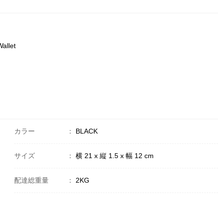
allet
カラー
：
BLACK
サイズ
：
横 21 x 縦 1.5 x 幅 12 cm
配達総重量
：
2KG