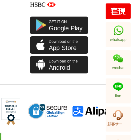
New Chanel Wallets Ap3791 Gp
GET IT ON
Short Button Wallet
Google Play
9,280.00
whatsapp
Download on the
App Store
Download on the
Android
wechat
line
New Chanel Wallets Ap4472 Gp
顧客サービス
Card Holder
5,980.00