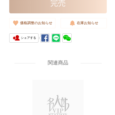
完売
価格調整のお知らせ
在庫お知らせ
シェアする
New Chanel Wallets Ap4893 Gp
Short Zipper Wallet
関連商品
7,080.00