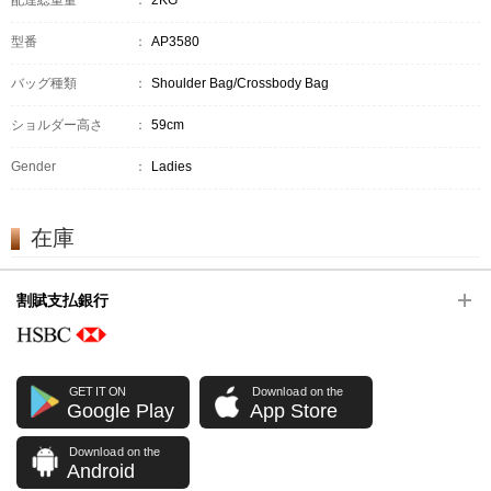
配達総重量
：
2KG
型番
：
AP3580
バッグ種類
：
Shoulder Bag/Crossbody Bag
ショルダー高さ
：
59cm
Gender
：
Ladies
在庫
割賦支払銀行
GET IT ON
Download on the
Google Play
App Store
Download on the
Android