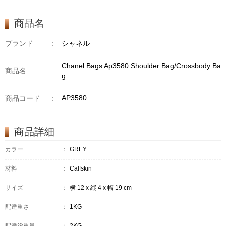
商品名
ブランド
:
シャネル
Chanel Bags Ap3580 Shoulder Bag/Crossbody Ba
商品名
:
g
AP3580
商品コード
:
商品詳細
カラー
：
GREY
材料
：
Calfskin
サイズ
：
横 12 x 縦 4 x 幅 19 cm
配達重さ
：
1KG