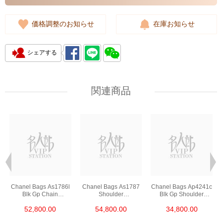
価格調整のお知らせ
在庫お知らせ
シェアする
関連商品
Chanel Bags As1786l
Chanel Bags As1787
Chanel Bags Ap4241c
Blk Gp Chain
Shoulder
Blk Gp Shoulder
Bag/Crossbody Bag
Bag/Crossbody Bag
Bag/Crossbody Bag
52,800.00
54,800.00
34,800.00
/Handbag