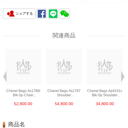
シェアする
関連商品
Chanel Bags As1786l
Chanel Bags As1787
Chanel Bags Ap4241c
Blk Gp Chain
Shoulder
Blk Gp Shoulder
Bag/Crossbody Bag
Bag/Crossbody Bag
Bag/Crossbody Bag
52,800.00
54,800.00
34,800.00
/Handbag
商品名