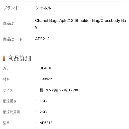
ブランド
:
シャネル
Chanel Bags Ap5212 Shoulder Bag/Crossbody Ba
商品名
:
g
AP5212
商品コード
:
商品詳細
カラー
：
BLACK
材料
：
Calfskin
サイズ
：
横 19.5 x 縦 5 x 幅 17 cm
配達重さ
：
1KG
配達総重量
：
2KG
型番
：
AP5212