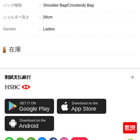
バッグ種類
：
Shoulder Bag/Crossbody Bag
ショルダー高さ
：
58cm
Gender
：
Ladies
在庫
割賦支払銀行
GET IT ON
Download on the
Google Play
App Store
Download on the
Android