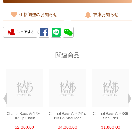
価格調整のお知らせ
在庫お知らせ
シェアする
関連商品
Chanel Bags As1786l
Chanel Bags Ap4241c
Chanel Bags Ap4386
Blk Gp Chain
Blk Gp Shoulder
Shoulder
Bag/Crossbody Bag
Bag/Crossbody Bag
Bag/Crossbody Bag
52,800.00
34,800.00
31,800.00
/Handbag
/Handbag