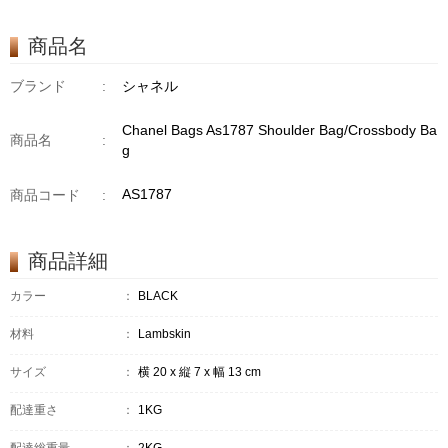
商品名
ブランド
:
シャネル
Chanel Bags As1787 Shoulder Bag/Crossbody Ba
商品名
:
g
AS1787
商品コード
:
商品詳細
カラー
：
BLACK
材料
：
Lambskin
サイズ
：
横 20 x 縦 7 x 幅 13 cm
配達重さ
：
1KG