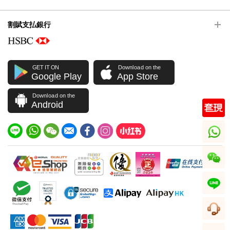
割賦支払銀行
GET IT ON
Download on the
Google Play
App Store
Download on the
Android
whatsapp
wechat
line
顧客サービス